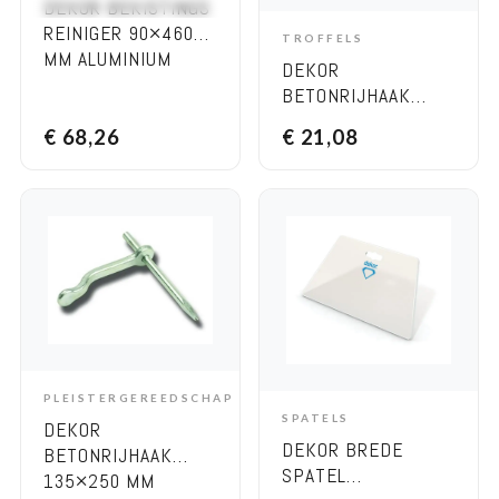
DEKOR BEKISTINGS
REINIGER 90×460
TROFFELS
ADD TO CART
MM ALUMINIUM
DEKOR
BETONRIJHAAK
135×150 MM
€
68,26
€
21,08
GESMEED STAAL
PLEISTERGEREEDSCHAP
ADD TO CART
SPATELS
DEKOR
ADD TO CART
DEKOR BREDE
BETONRIJHAAK
SPATEL
135×250 MM