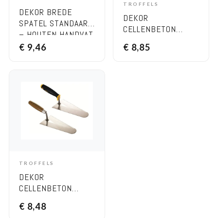
ADD TO CART
TROFFELS
ADD TO CART
DEKOR BREDE
DEKOR
SPATEL STANDAARD
CELLENBETON
– HOUTEN HANDVAT,
TROFFEL, 112×220
BREEDTE 300 MM
€
9,46
€
8,85
MM, HANDGREEP
HOUT, RVS
TROFFELS
ADD TO CART
DEKOR
CELLENBETON
TROFFEL, SOFT
€
8,48
HANDVAT 112×220