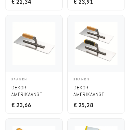
€
22,34
€
23,91
ALUMINIUM
ALUMINIUM
HANDVAT 120×35
HANDVAT 120×45
MM RVS
MM RVS
SPANEN
SPANEN
ADD TO CART
ADD TO CART
DEKOR
DEKOR
AMERIKAANSE
AMERIKAANSE
PLEISTERSPAAN –
PLEISTERSPAAN –
€
23,66
€
25,28
HOUTEN HANDVAT
HOUTEN HANDVAT
120×35 MM RVS
120×45 MM RVS