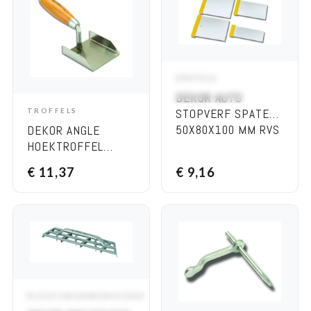
SPATELS
ADD TO CART
DEKOR AUTO
TROFFELS
STOPVERF SPATEL,
ADD TO CART
50X80X100 MM RVS
DEKOR ANGLE
HOEKTROFFEL
90×77 MM
€
11,37
€
9,16
PLEISTERGEREEDSCHAP
ADD TO CART