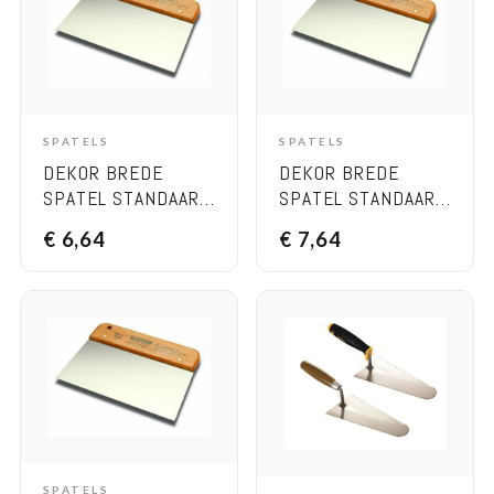
SPATELS
SPATELS
ADD TO CART
ADD TO CART
DEKOR BREDE
DEKOR BREDE
SPATEL STANDAARD
SPATEL STANDAARD
– HOUTEN HANDVAT,
– HOUTEN HANDVAT,
€
6,64
€
7,64
BREEDTE 170 MM
BREEDTE 220 MM
SPATELS