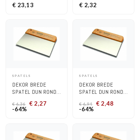
(TRANSPARANT)
GESMEED STAAL
€
23,13
€
2,32
230 MM X 120 MM
SPATELS
SPATELS
ADD TO CART
ADD TO CART
DEKOR BREDE
DEKOR BREDE
SPATEL DUN ROND
SPATEL DUN ROND
– HOUTEN HANDVAT,
– HOUTEN HANDVAT,
€
2,27
€
2,48
€
6,36
€
6,94
BREEDTE 120 MM
BREEDTE 170 MM
-64%
-64%