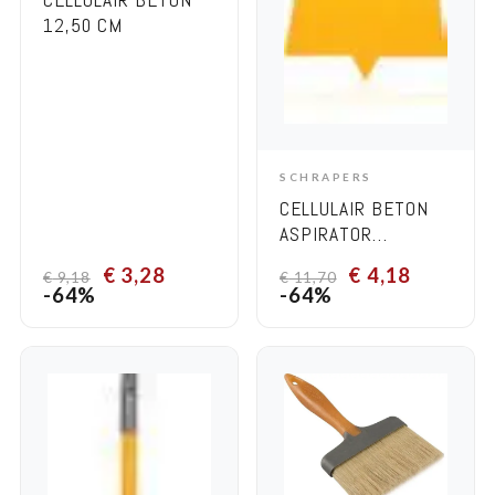
12,50 CM
SCHRAPERS
ADD TO CART
CELLULAIR BETON
ASPIRATOR
SCHOORSTEENPONS
€
3,28
€
4,18
€
9,18
€
11,70
36 CM
-64%
-64%