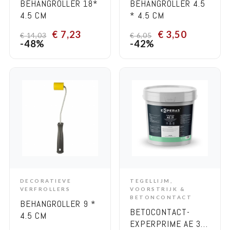
BEHANGROLLER 18*
BEHANGROLLER 4.5
4.5 CM
* 4.5 CM
€
7,23
€
3,50
€
14,03
€
6,05
-48%
-42%
DECORATIEVE
TEGELLIJM,
ADD TO CART
ADD TO CART
VERFROLLERS
VOORSTRIJK &
BETONCONTACT
BEHANGROLLER 9 *
BETOCONTACT-
4.5 CM
EXPERPRIME AE 31