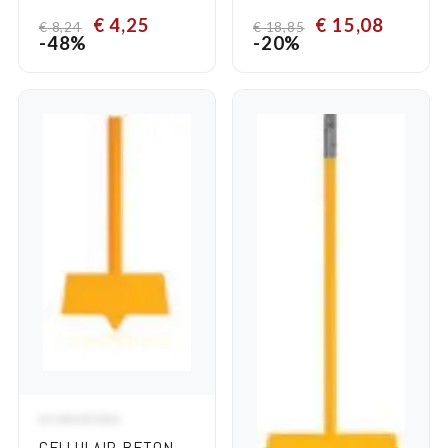
20 KG
€
4,25
€
15,08
€
8,24
€
18,85
-48%
-20%
SCHRAPERS
ADD TO CART
CELLULAIR BETON