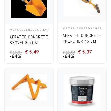
METSELGEREEDSCHAP
METSELGEREEDSCHAP
ADD TO CART
ADD TO CART
AERATED CONCRETE
AERATED CONCRETE
TRENCHER 45 CM
SHOVEL 8.5 CM
€
5,49
€
5,37
€
15,37
€
15,04
-64%
-64%