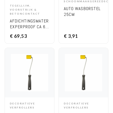
SCHOONMAAKGEREEDSCH
ADD TO CART
TEGELLIJM,
AUTO WASBORSTEL
ADD TO CART
VOORSTRIJK &
25CM
BETONCONTACT
AFDICHTINGSMATERIAAL-
EXPERPROOF CA 61
30 KG-
€
69,53
€
3,91
(COMPONENT A:
GREY + COMPONEN
B: WHITE)
DECORATIEVE
DECORATIEVE
ADD TO CART
ADD TO CART
VERFROLLERS
VERFROLLERS