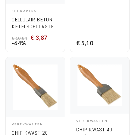
SCHRAPERS
ADD TO CART
CELLULAIR BETON
KETELSCHOORSTEENPONS
36 CM
€
3,87
€
10,84
-64%
€
5,10
VERFKWASTEN
ADD TO CART
VERFKWASTEN
ADD TO CART
CHIP KWAST 40
CHIP KWAST 20