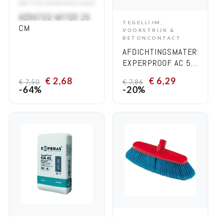
METSELGEREEDSCHAP
ADD TO CART
AERATED MITER 26
TEGELLIJM,
CM
ADD TO CART
VOORSTRIJK &
BETONCONTACT
AFDICHTINGSMATERIAAL-
EXPERPROOF AC 50
5 KG
€
2,68
€
6,29
€
7,50
€
7,86
-64%
-20%