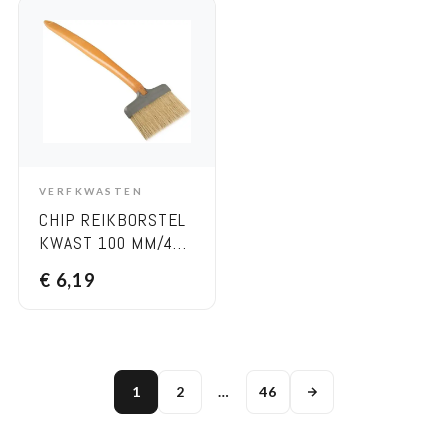
VERFKWASTEN
ADD TO CART
CHIP REIKBORSTEL
KWAST 100 MM/4
INCH
€
6,19
1
2
…
46