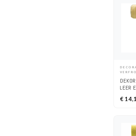
DECOR
A
VERFR
DEKOR
LEER 
– 20 
€
14,