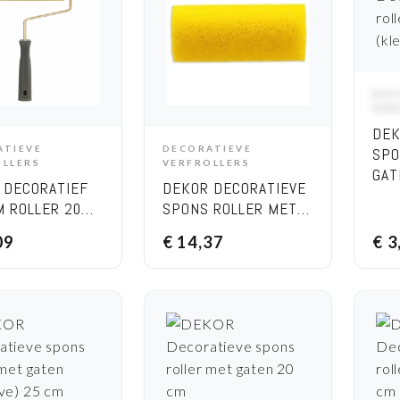
DEC
VER
DEK
ATIEVE
DECORATIEVE
SPO
DD TO CART
ADD TO CART
OLLERS
VERFROLLERS
GAT
 DECORATIEF
DEKOR DECORATIEVE
M ROLLER 20
SPONS ROLLER MET
SERVE
GATEN (KLEIN
09
€
14,37
€
3
RESERVE) 20 CM