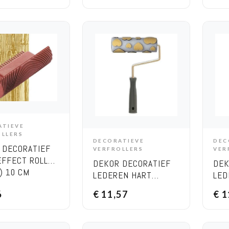
ATIEVE
DD TO CART
OLLERS
DECORATIEVE
DEC
ADD TO CART
 DECORATIEF
VERFROLLERS
VER
EFFECT ROLLER
DEKOR DECORATIEF
DEK
) 10 CM
LEDEREN HART
LED
ROLLER 20CM
REC
6
€
11,57
€
1
EFF
CM