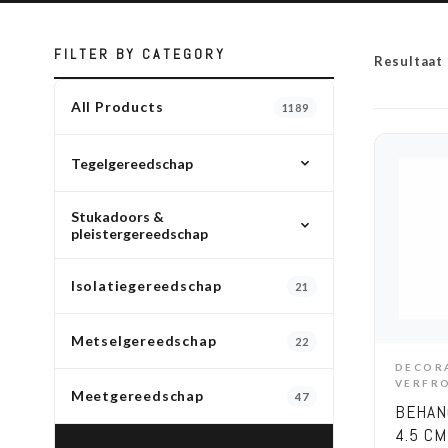
FILTER BY CATEGORY
Resultaat
All Products
1189
Tegelgereedschap
Stukadoors &
All Tegelgereedschap
pleistergereedschap
Tegellijm, voorstrijk & betoncontact
12
All Stukadoors & pleistergereedschap
Isolatiegereedschap
21
Spackmessen
28
Metselgereedschap
22
Pleistergereedschap
39
DECOR
A
VERFR
Troffels
95
Meetgereedschap
47
BEHAN
Messen
9
4.5 CM