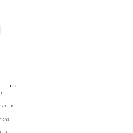
LLE LINKS
me
egorieën
r ons
tact