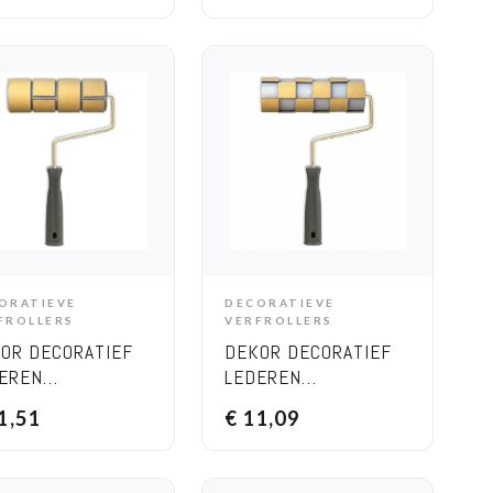
ORATIEVE
DECORATIEVE
ADD TO CART
ADD TO CART
FROLLERS
VERFROLLERS
OR DECORATIEF
DEKOR DECORATIEF
EREN
LEDEREN
HTHOEKIG
SCHAAKBORD EFFECT
1,51
€
11,09
ECT ROLLER 20
ROLLER 20CM