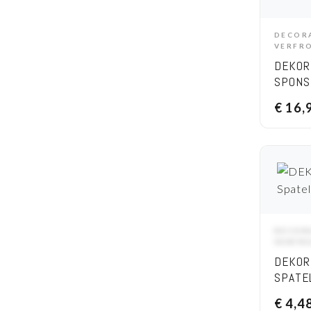
DECOR
A
VERFR
DEKOR
SPONS
GATEN
€
16,
CM
DECOR
A
VERFR
DEKOR
SPATE
€
4,4