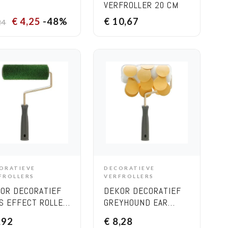
VERFROLLER 20 CM
€
4,25
-48%
€
10,67
24
ORATIEVE
DECORATIEVE
ADD TO CART
ADD TO CART
FROLLERS
VERFROLLERS
OR DECORATIEF
DEKOR DECORATIEF
S EFFECT ROLLER
GREYHOUND EAR
TE STEKELS
EFFECT ROLLER – 20
,92
€
8,28
CM
CM