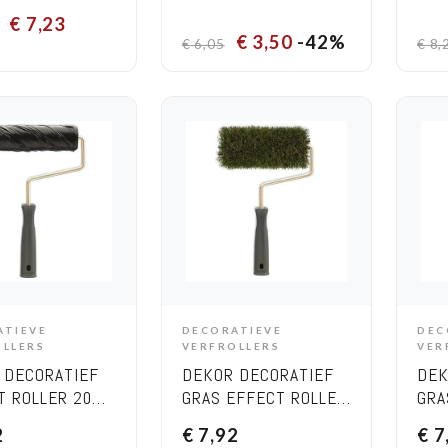
€
7,23
€
3,50
-42%
€
6,05
€
8,
ATIEVE
DECORATIEVE
DEC
DD TO CART
ADD TO CART
OLLERS
VERFROLLERS
VER
 DECORATIEF
DEKOR DECORATIEF
DEK
T ROLLER 20
GRAS EFFECT ROLLER
GRA
(GROF) 20CM
KOR
2
€
7,92
€
7
20