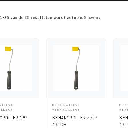
 1–25 van de 28 resultaten wordt getoond
Showing
ATIEVE
DECORATIEVE
DEC
DD TO CART
ADD TO CART
OLLERS
VERFROLLERS
VER
GROLLER 18*
BEHANGROLLER 4.5 *
BEH
4.5 CM
4.5