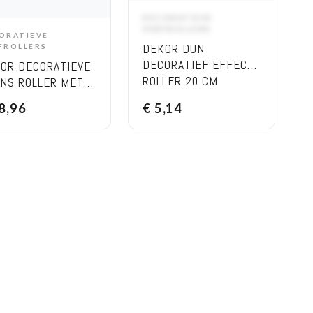
DECORATIEVE
ADD TO CART
VERFROLLERS
ORATIEVE
ADD TO CART
DEKOR DUN
FROLLERS
DECORATIEF EFFECT
OR DECORATIEVE
ROLLER 20 CM
NS ROLLER MET
EN 25 CM
8,96
€
5,14