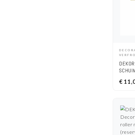
DECOR
A
VERFR
DEKOR
SCHUI
CM-RE
€
11,