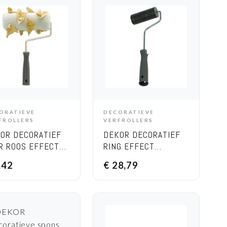
ORATIEVE
DECORATIEVE
ADD TO CART
ADD TO CART
FROLLERS
VERFROLLERS
OR DECORATIEF
DEKOR DECORATIEF
R ROOS EFFECT
RING EFFECT
LER 20 CM
VERFROLLER – 20CM
,42
€
28,79