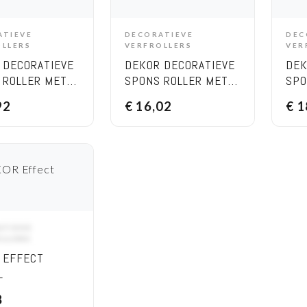
ATIEVE
DECORATIEVE
DEC
DD TO CART
ADD TO CART
OLLERS
VERFROLLERS
VER
 DECORATIEVE
DEKOR DECORATIEVE
DEK
 ROLLER MET
SPONS ROLLER MET
SPO
 (RESERVE) 25
GATEN 20 CM
GAT
92
€
16,02
€
1
ATIEVE
DD TO CART
OLLERS
 EFFECT
L
8