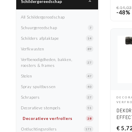
Schildergereedschap
Wandrijen
27
€
14,03
-48%
Schuurborden
12
All Schildergereedschap
Spanen
35
Schuurgereedschap
7
Spatels
78
Schilders afplaktape
14
Verfkwasten
89
Verfbenodigdheden, bakken,
27
roosters & frames
Stelen
47
Spray spuitbussen
40
Schrapers
27
DECOR
A
VERFR
Decoratieve stempels
51
DEKOR
EFFEC
Decoratieve verfrollers
28
CM
€
5,7
Ontluchtingsrollers
171