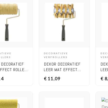
ATIEVE
DECORATIEVE
DEC
DD TO CART
ADD TO CART
OLLERS
VERFROLLERS
VER
 DECORATIEF
DEKOR DECORATIEF
DEK
EFFECT ROLLER
LEER MAT EFFECT
LEE
CM
VERFROLLER 20CM
ROL
14
€
11,09
€
8