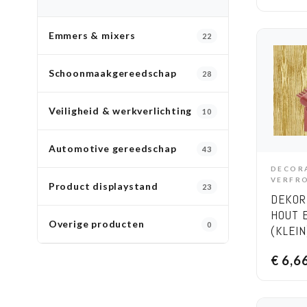
Emmers & mixers
22
Schoonmaakgereedschap
28
Veiligheid & werkverlichting
10
Automotive gereedschap
43
DECOR
A
VERFR
Product displaystand
23
DEKOR
HOUT 
Overige producten
0
(KLEIN
€
6,6