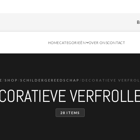
Bestel vóór 11
HOME
CATEGORIEËN
OVER ONS
CONTACT
E
/
SHOP
/
SCHILDERGEREEDSCHAP
/
DECORATIEVE VERFROL
CORATIEVE VERFROLL
28 ITEMS