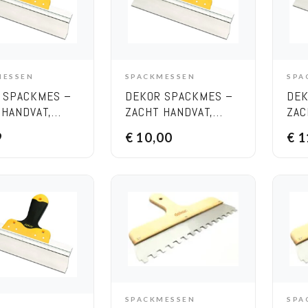
MESSEN
SPACKMESSEN
SPA
DD TO CART
ADD TO CART
 SPACKMES –
DEKOR SPACKMES –
DEK
 HANDVAT,
ZACHT HANDVAT,
ZAC
TE 250 MM
BREEDTE 300 MM
BRE
9
€
10,00
€
1
SPACKMESSEN
SPA
ADD TO CART