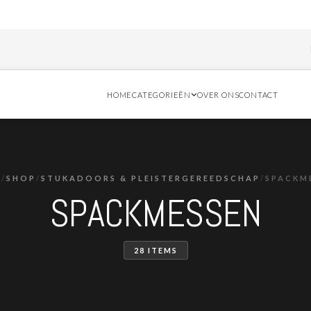
Bestel vóór
HOME
CATEGORIEËN
OVER ONS
CONTACT
E
/
SHOP
/
STUKADOORS & PLEISTERGEREEDSCHAP
/
SPACKM
SPACKMESSEN
28 ITEMS