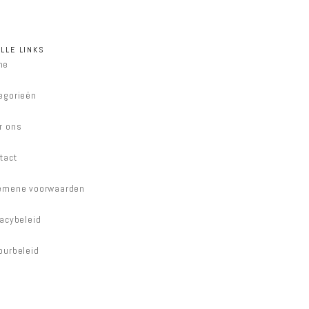
LLE LINKS
me
egorieën
r ons
tact
emene voorwaarden
vacybeleid
ourbeleid