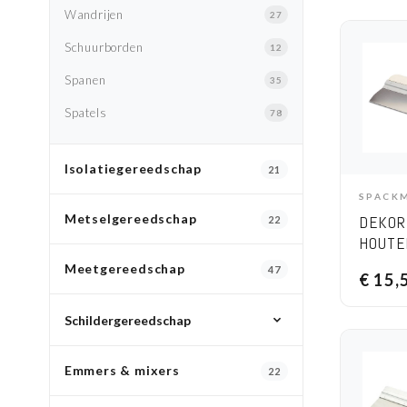
Wandrijen
27
Schuurborden
12
Spanen
35
Spatels
78
Isolatiegereedschap
21
SPACK
A
Metselgereedschap
DEKOR
22
HOUTE
BREED
Meetgereedschap
47
€
15,
Schildergereedschap
All Schildergereedschap
Emmers & mixers
22
Schuurgereedschap
7