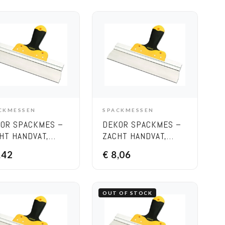
CKMESSEN
SPACKMESSEN
ADD TO CART
ADD TO CART
OR SPACKMES –
DEKOR SPACKMES –
HT HANDVAT,
ZACHT HANDVAT,
EDTE 170 MM
BREEDTE 200 MM
,42
€
8,06
OUT OF STOCK