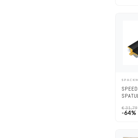
SPACK
A
SPEED
SPATU
€
31,79
-64%