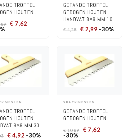
ANDE TROFFEL
GETANDE TROFFEL
OGEN HOUTEN
GEBOGEN HOUTEN
DVAT 10×10 MM
HANDVAT 8×8 MM 10
€
7,62
,89
CM
CM
0%
€
2,99
-30%
€
4,28
CKMESSEN
SPACKMESSEN
ADD TO CART
ADD TO CART
ANDE TROFFEL
GETANDE TROFFEL
OGEN HOUTEN
GEBOGEN HOUTEN
DVAT 8×8 MM 30
HANDVAT 8×8 MM 40
€
7,62
€
10,89
CM
€
4,92
-30%
-30%
03