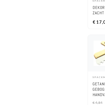
SPACK
A
DEKOR
ZACHT
BREED
€
17,
SPACK
A
GETAN
GEBOG
HANDV
CM
€
4,84