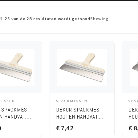
 1–25 van de 28 resultaten wordt getoond
Showing
MESSEN
SPACKMESSEN
SPA
DD TO CART
ADD TO CART
 SPACKMES –
DEKOR SPACKMES –
DEK
N HANDVAT,
HOUTEN HANDVAT,
HOU
TE 200 MM
BREEDTE 250 MM
BRE
0
€
7,42
€
8