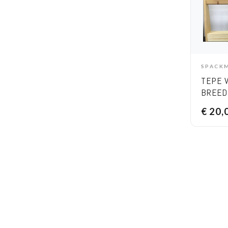
SPACK
A
TEPE 
BREED
(LOS)
€
20,