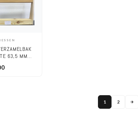
MESSEN
DD TO CART
VERZAMELBAK
TE 63,5 MM
00
1
2