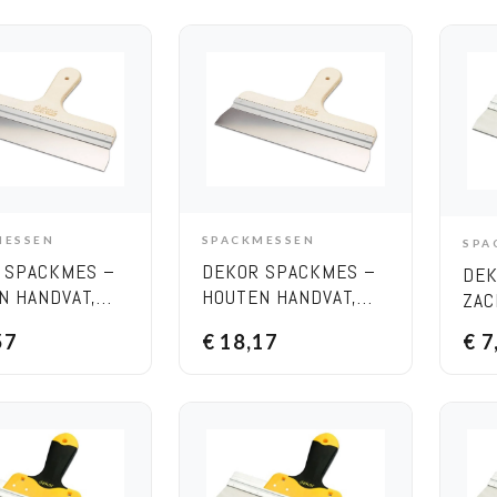
MESSEN
SPACKMESSEN
SPA
DD TO CART
ADD TO CART
 SPACKMES –
DEKOR SPACKMES –
DEK
N HANDVAT,
HOUTEN HANDVAT,
ZAC
TE 500 MM
BREEDTE 600 MM
BRE
57
€
18,17
€
7