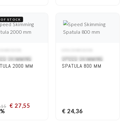
 OF STOCK
CKMESSEN
SPACKMESSEN
OPTIONS
ADD TO CART
ED SKIMMING
SPEED SKIMMING
TULA 2000 MM
SPATULA 800 MM
€
27,55
,15
4%
€
24,36