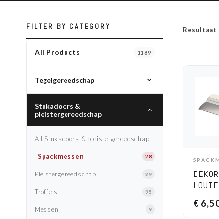
FILTER BY CATEGORY
Resultaat
All Products
1189
Tegelgereedschap
Stukadoors &
All Tegelgereedschap
pleistergereedschap
Tegellijm, voorstrijk & betoncontact
12
All Stukadoors & pleistergereedschap
Spackmessen
28
SPACK
A
DEKOR
Pleistergereedschap
39
HOUTE
Troffels
95
BREED
€
6,5
Messen
9