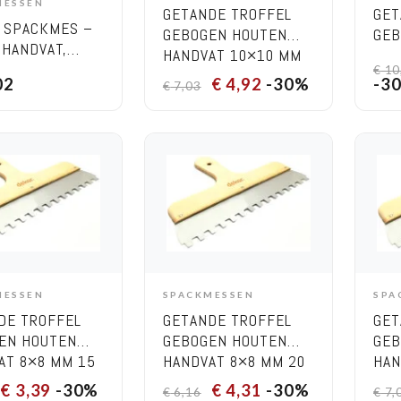
MESSEN
DD TO CART
GETANDE TROFFEL
GET
 SPACKMES –
GEBOGEN HOUTEN
GEB
 HANDVAT,
HANDVAT 10×10 MM
HAN
TE 600 MM
€
10
30 CM
40 
02
€
4,92
-30%
-3
€
7,03
MESSEN
SPACKMESSEN
SPA
DD TO CART
ADD TO CART
DE TROFFEL
GETANDE TROFFEL
GET
EN HOUTEN
GEBOGEN HOUTEN
GEB
AT 8×8 MM 15
HANDVAT 8×8 MM 20
HAN
CM
CM
€
3,39
-30%
€
4,31
-30%
€
6,16
€
7,