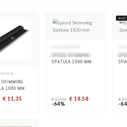
OUT
SPACKMESSEN
SPA
ADD TO CART
SPEED SKIMMING
SPE
SPATULA 1500 MM
SPA
MESSEN
DD TO CART
 SKIMMING
LA 1000 MM
€
11,35
€
18,58
€
52,02
€
77
-64%
-6