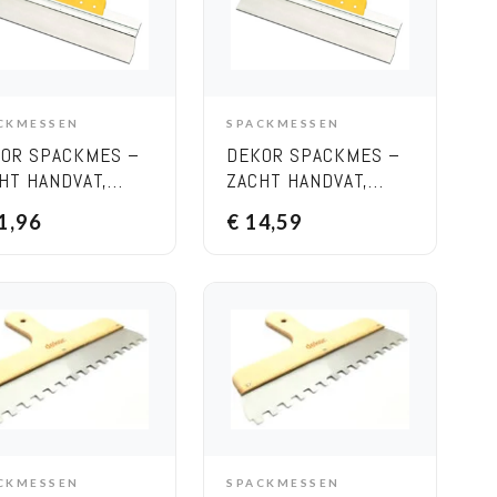
CKMESSEN
SPACKMESSEN
ADD TO CART
OPTIONS
OR SPACKMES –
DEKOR SPACKMES –
HT HANDVAT,
ZACHT HANDVAT,
EDTE 400 MM
BREEDTE 500 MM
1,96
€
14,59
CKMESSEN
SPACKMESSEN
ADD TO CART
ADD TO CART