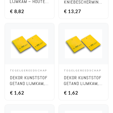
LIJMKAM – HOUTEN
KNIEBESCHERMING,
HANDVAT, BREEDTE
BREEDTE 135 MM
€
8,82
€
13,27
170 MM V RVS
TEGELGEREEDSCHAP
TEGELGEREEDSCHAP
ADD TO CART
ADD TO CART
DEKOR KUNSTSTOF
DEKOR KUNSTSTOF
GETAND LIJMKAM,
GETAND LIJMKAM,
135×180 MM V
135×180 MM
€
1,62
€
1,62
KUNSTSTOF
VIERKANT
KUNSTSTOF