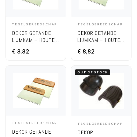
TEGELGEREEDSCHAP
TEGELGEREEDSCHAP
ADD TO CART
ADD TO CART
DEKOR GETANDE
DEKOR GETANDE
LIJMKAM – HOUTEN
LIJMKAM – HOUTEN
HANDVAT, BREEDTE
HANDVAT, BREEDTE
€
8,82
€
8,82
170 MM 6×6 RVS
170 MM 8×8 RVS
OUT OF STOCK
TEGELGEREEDSCHAP
TEGELGEREEDSCHAP
ADD TO CART
OPTIONS
DEKOR GETANDE
DEKOR