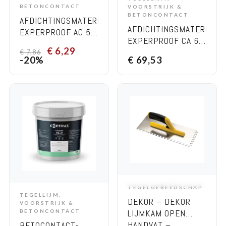
ADD TO CART
BETONCONTACT
VOORSTRIJK &
BETONCONTACT
AFDICHTINGSMATERIAAL-
AFDICHTINGSMATERIAAL-
EXPERPROOF AC 50
EXPERPROOF CA 61
5 KG
€
6,29
30 KG-
€
7,86
-20%
€
69,53
(COMPONENT A:
GREY + COMPONEN
B: WHITE)
TEGELGEREEDSCHAP
ADD TO CART
TEGELLIJM,
ADD TO CART
DEKOR – DEKOR
VOORSTRIJK &
LIJMKAM OPEN
BETONCONTACT
HANDVAT –
BETOCONTACT-