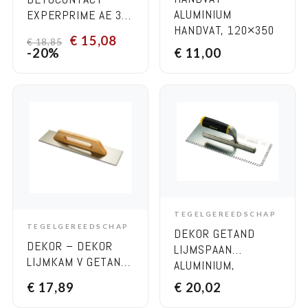
ALUMINIUM
EXPERPRIME AE 31
HANDVAT, 120×350
20 KG
€
15,08
€
18,85
MM 12×12 RVS
-20%
€
11,00
TEGELGEREEDSCHAP
ADD TO CART
TEGELGEREEDSCHAP
DEKOR GETAND
ADD TO CART
DEKOR – DEKOR
LIJMSPAAN
LIJMKAM V GETAND
ALUMINIUM,
– HOUTEN HANDVAT,
BREEDTE 120 MM X
€
17,89
€
20,02
120×500 MM
300MM 4×6