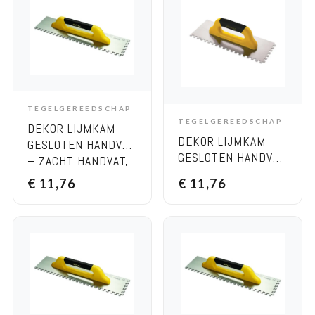
TEGELGEREEDSCHAP
ADD TO CART
TEGELGEREEDSCHAP
DEKOR LIJMKAM
ADD TO CART
DEKOR LIJMKAM
GESLOTEN HANDVAT
GESLOTEN HANDVAT
– ZACHT HANDVAT,
– ZACHT HANDVAT,
120×300 MM 10×10
€
11,76
€
11,76
120×300 MM 4×4
RVS
RVS