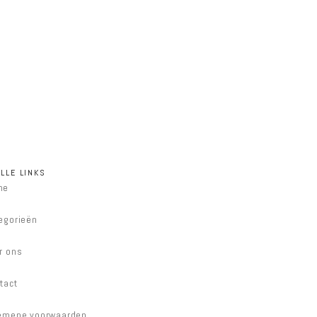
LLE LINKS
me
egorieën
r ons
tact
emene voorwaarden