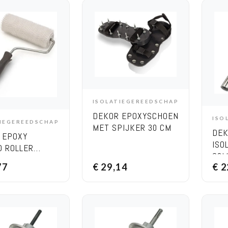
ISOLATIEGEREEDSCHAP
ADD TO CART
DEKOR EPOXYSCHOEN
ISO
TIEGEREEDSCHAP
DD TO CART
MET SPIJKER 30 CM
DEK
 EPOXY
ISO
D ROLLER
20
L DIAMETER) 20
77
€
29,14
€
2