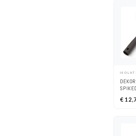
ISOLA
A
DEKOR
SPIKE
(SMAL
€
12,
CM