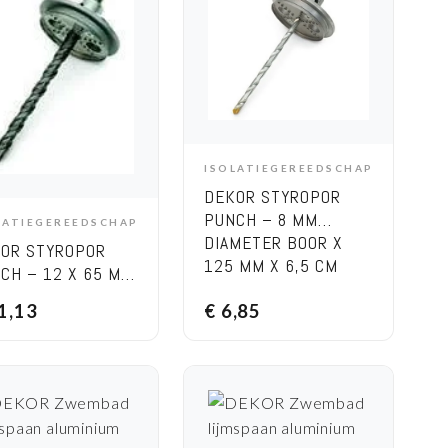
ISOLATIEGEREEDSCHAP
ADD TO CART
DEKOR STYROPOR
PUNCH – 8 MM
LATIEGEREEDSCHAP
ADD TO CART
DIAMETER BOOR X
OR STYROPOR
125 MM X 6,5 CM
CH – 12 X 65 MM
 PLUS
1,13
€
6,85