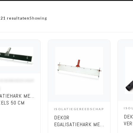
 21 resultaten
Showing
TIEGEREEDSCHAP
DD TO CART
SATIEHARK MET
KELS 50 CM
ISO
ISOLATIEGEREEDSCHAP
ADD TO CART
DEK
DEKOR
VER
EGALISATIEHARK MET
4 STEKELS 70 CM