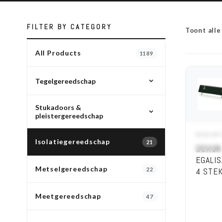
FILTER BY CATEGORY
Toont alle
All Products
1189
Tegelgereedschap
Stukadoors &
All Tegelgereedschap
pleistergereedschap
Tegellijm, voorstrijk & betoncontact
12
ISOLA
A
All Stukadoors & pleistergereedschap
Isolatiegereedschap
21
DEKOR
Spackmessen
EGALI
28
Metselgereedschap
22
4 STE
Pleistergereedschap
39
Troffels
95
Meetgereedschap
47
Messen
9