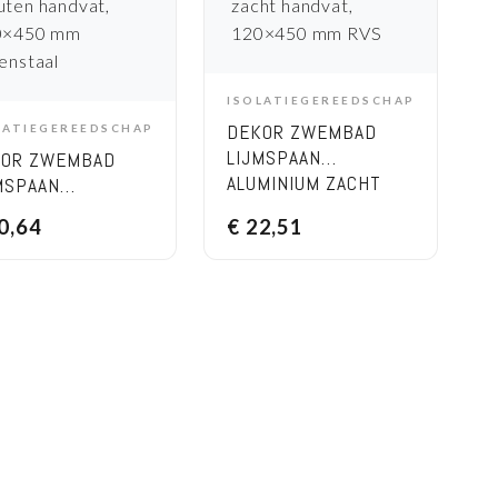
ISOLATIEGEREEDSCHAP
ADD TO CART
DEKOR ZWEMBAD
LATIEGEREEDSCHAP
ADD TO CART
LIJMSPAAN
KOR ZWEMBAD
ALUMINIUM ZACHT
MSPAAN
HANDVAT, 120×450
MINIUM HOUTEN
0,64
€
22,51
MM RVS
DVAT, 120×450
VERENSTAAL