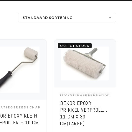
OUT OF STOCK
ISOLATIEGEREEDSCHAP
OPTIONS
DEKOR EPOXY
LATIEGEREEDSCHAP
PRIKKEL VERFROLLER
ADD TO CART
OR EPOXY KLEIN
11 CM X 30
FROLLER – 10 CM
CM(LARGE)