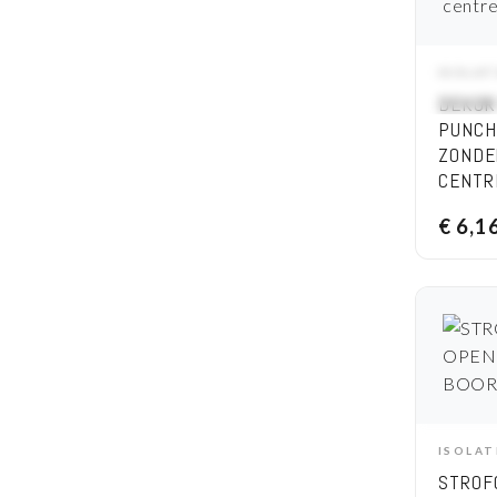
ISOLA
A
DEKOR
PUNCH
ZONDE
CENTR
€
6,1
ISOLA
A
STROF