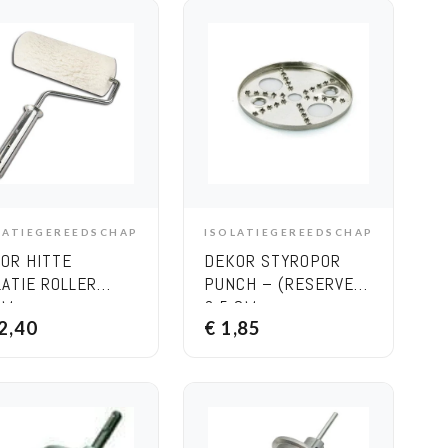
LATIEGEREEDSCHAP
ISOLATIEGEREEDSCHAP
ADD TO CART
ADD TO CART
OR HITTE
DEKOR STYROPOR
LATIE ROLLER
PUNCH – (RESERVE)
MM
6,5 CM
2,40
€
1,85