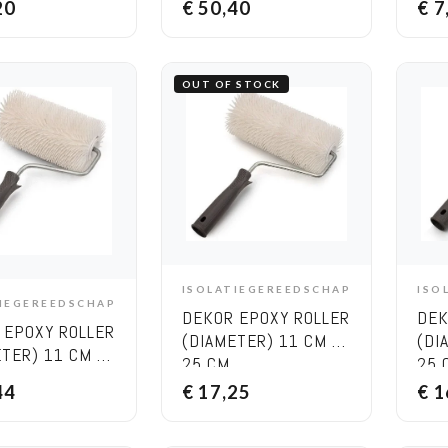
20
€
50,40
€
7
OUT OF STOCK
ISO
ISOLATIEGEREEDSCHAP
OPTIONS
TIEGEREEDSCHAP
DD TO CART
DEK
DEKOR EPOXY ROLLER
 EPOXY ROLLER
(DI
(DIAMETER) 11 CM X
ETER) 11 CM X
25 
25 CM
44
€
17,25
€
1