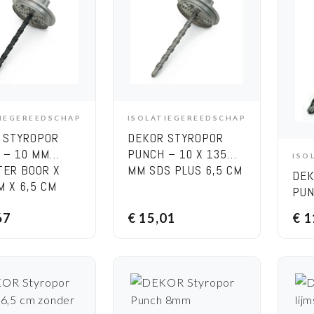
TIEGEREEDSCHAP
ISOLATIEGEREEDSCHAP
DD TO CART
ADD TO CART
 STYROPOR
DEKOR STYROPOR
 – 10 MM
PUNCH – 10 X 135
ISO
TER BOOR X
MM SDS PLUS 6,5 CM
DEK
M X 6,5 CM
PUN
SDS
67
€
15,01
€
1