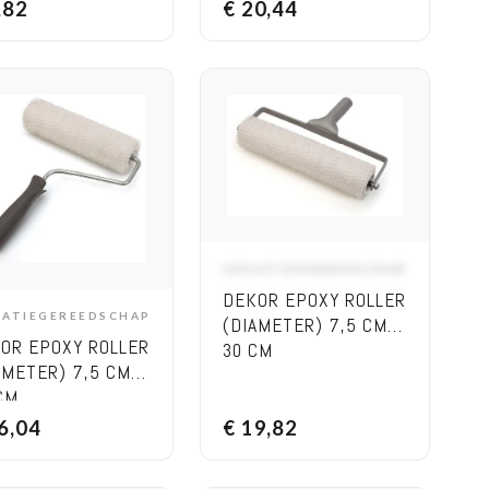
,82
€
20,44
ISOLATIEGEREEDSCHAP
ADD TO CART
DEKOR EPOXY ROLLER
LATIEGEREEDSCHAP
(DIAMETER) 7,5 CM
ADD TO CART
OR EPOXY ROLLER
30 CM
AMETER) 7,5 CM
CM
6,04
€
19,82