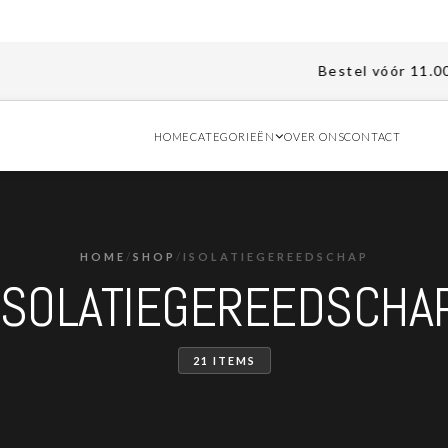
Bestel vóór 11.00 uur en ont
HOME
CATEGORIEËN
OVER ONS
CONTACT
HOME
/
SHOP
/
ISOLATIEGEREEDSCHAP
ISOLATIEGEREEDSCHA
21 ITEMS