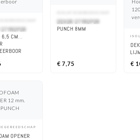
ISOLATIEGEREEDSCHAP
ADD TO CART
DEKOR STYROPOR
TIEGEREEDSCHAP
DD TO CART
PUNCH 8MM
 STYROPOR
 6,5 CM
ISO
R
DE
EERBOOR
LIJ
ALU
6
€
7,75
€
1
HAN
MM 
TIEGEREEDSCHAP
DD TO CART
OAM OPENER