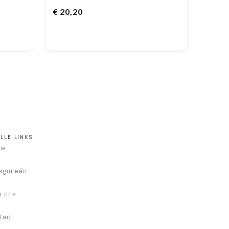
€
20,20
LLE LINKS
me
egorieën
r ons
tact