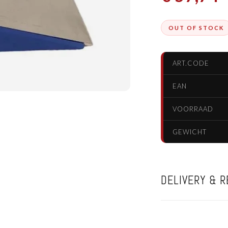
OUT OF STOCK
ART.CODE
EAN
VOORRAAD
GEWICHT
DELIVERY & 