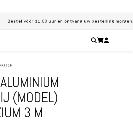
tel vóór 11.00 uur en ontvang uw bestelling morgen. Gratis
RIJEN
 ALUMINIUM
J (MODEL)
IUM 3 M