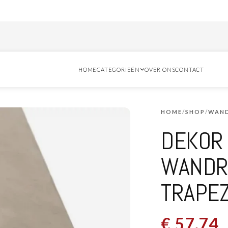
Bes
HOME
CATEGORIEËN
OVER ONS
CONTACT
HOME
/
SHOP
/
WAND
DEKOR
WANDRI
TRAPEZ
€
57,74