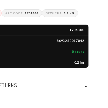
ART.CODE
1704300
GEWICHT
0,2 KG
1704300
8693260017042
0 stuks
0,2 kg
RETURNS
⌄