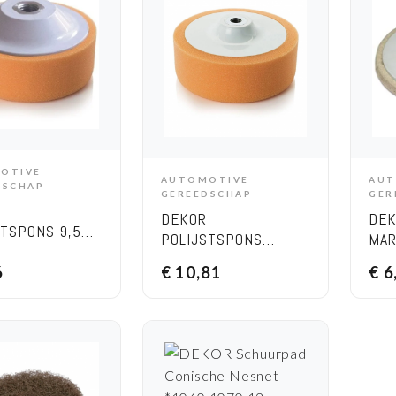
OTIVE
DD TO CART
AUTOMOTIVE
AUT
ADD TO CART
DSCHAP
GEREEDSCHAP
GER
DEKOR
DEK
STSPONS 9,5
POLIJSTSPONS
MAR
VERPAKKING 2ST
11
6
€
10,81
€
6
*1059 15 CM