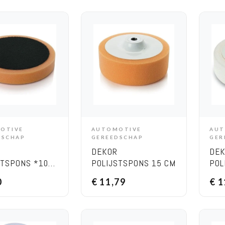
OTIVE
AUTOMOTIVE
AUT
DD TO CART
ADD TO CART
DSCHAP
GEREEDSCHAP
GER
DEKOR
DE
STSPONS *1059
POLIJSTSPONS 15 CM
POL
MET
0
€
11,79
€
1