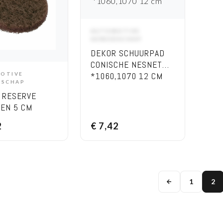
AUTOMOTIVE
ADD TO CART
GEREEDSCHAP
DEKOR SCHUURPAD
CONISCHE NESNET
*1060,1070 12 CM
OTIVE
DD TO CART
DSCHAP
 RESERVE
VEN 5 CM
2
€
7,42
1
2