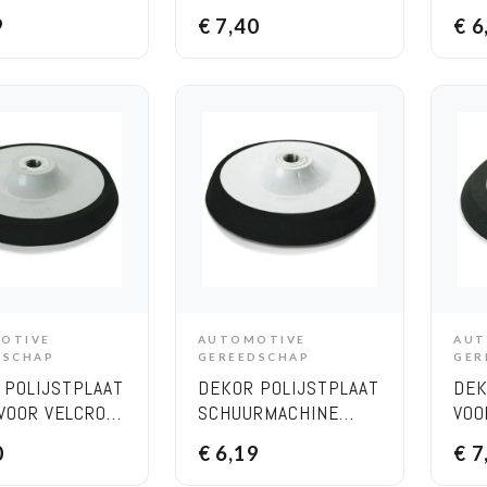
RSTOK 10 CM
SCHUURSTOK 15 CM
SCH
9
€
7,40
€
6
DIAMETER
TOU
OTIVE
AUTOMOTIVE
AUT
DD TO CART
ADD TO CART
DSCHAP
GEREEDSCHAP
GER
 POLIJSTPLAAT
DEKOR POLIJSTPLAAT
DEK
VOOR VELCRO –
SCHUURMACHINE
VOO
BASIS 11.5 CM
BAS
0
€
6,19
€
7