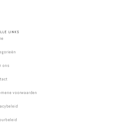
LLE LINKS
me
egorieën
r ons
tact
emene voorwaarden
vacybeleid
ourbeleid