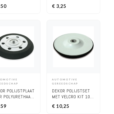
UURSTOK 15 CM
SCHUURSTOK 17 CM
,50
€
3,25
CH-STICK
OMOTIVE
AUTOMOTIVE
ADD TO CART
ADD TO CART
EEDSCHAP
GEREEDSCHAP
OR POLIJSTPLAAT
DEKOR POLIJSTSET
R POLYURETHAAN
MET VELCRO KIT 10
IS 15 CM
CM (3 VILT+1 BASE)
,59
€
10,25