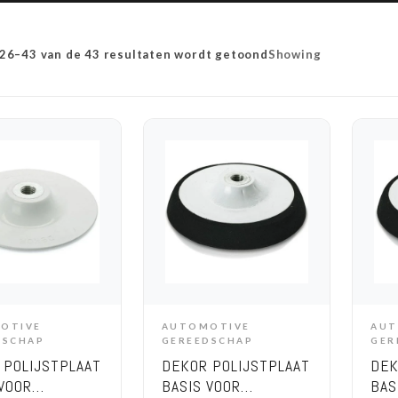
 26–43 van de 43 resultaten wordt getoond
Showing
OTIVE
AUTOMOTIVE
AUT
DD TO CART
ADD TO CART
DSCHAP
GEREEDSCHAP
GER
 POLIJSTPLAAT
DEKOR POLIJSTPLAAT
DEK
 VOOR
BASIS VOOR
BAS