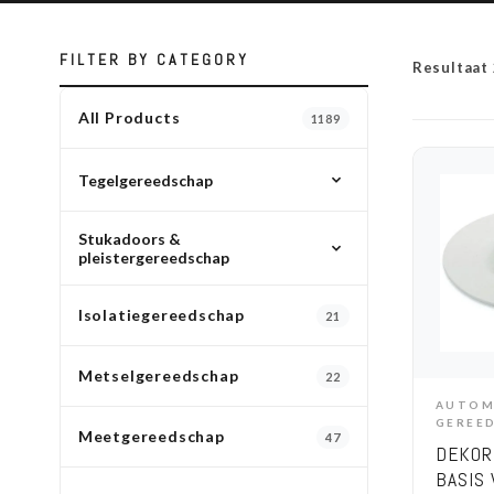
FILTER BY CATEGORY
Resultaat
All Products
1189
Tegelgereedschap
Stukadoors &
All Tegelgereedschap
pleistergereedschap
Tegellijm, voorstrijk & betoncontact
12
All Stukadoors & pleistergereedschap
Isolatiegereedschap
21
Spackmessen
28
Metselgereedschap
22
Pleistergereedschap
39
AUTOM
A
GEREE
Troffels
95
Meetgereedschap
47
DEKOR
Messen
9
BASIS