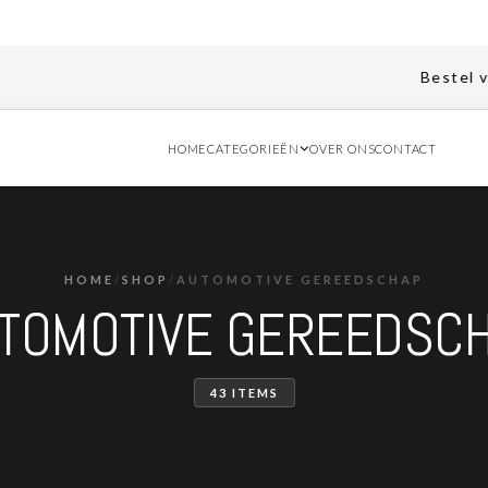
Bestel vóór 11.00 u
HOME
CATEGORIEËN
OVER ONS
CONTACT
HOME
/
SHOP
/
AUTOMOTIVE GEREEDSCHAP
TOMOTIVE GEREEDSC
43 ITEMS