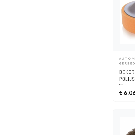
AUTOM
A
GEREE
DEKOR
POLIJ
CM
€
6,0