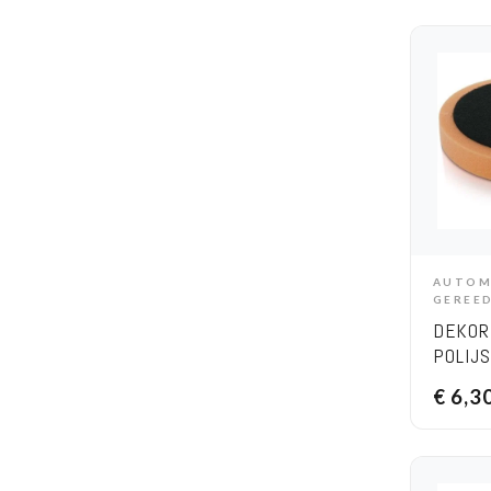
AUTOM
A
GEREE
DEKOR
POLIJ
15 CM
€
6,3