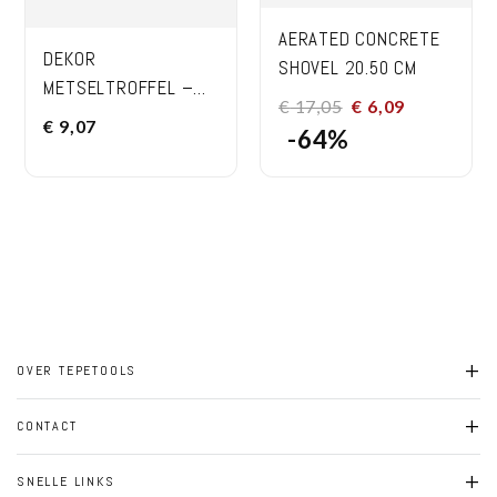
AERATED CONCRETE
DEKOR
SHOVEL 20.50 CM
METSELTROFFEL –
€
17,05
€
6,09
HOUTEN HANDVAT
€
9,07
-64%
200X140X110 MM
VERENSTAAL
+
OVER TEPETOOLS
+
CONTACT
TepeTools is een betrouwbare importeur en distributeur van
hoogwaardig bouwgereedschap in de EU. Wij leveren
+
SNELLE LINKS
kwaliteitsproducten, duurzame oplossingen en een uitstekende
Klantenservice: