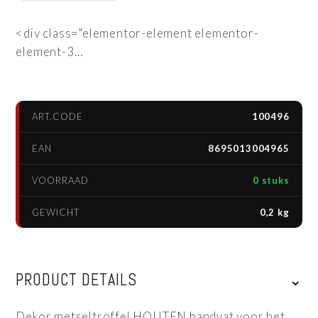
<div class="elementor-element elementor-
element-3…
ART.CODE
100496
EAN
8695013004965
VOORRAAD
0 stuks
GEWICHT
0,2 kg
PRODUCT DETAILS
⌄
Dekor metseltroffel HOUTEN handvat voor het