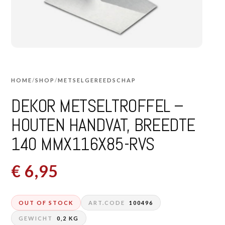
HOME
/
SHOP
/
METSELGEREEDSCHAP
DEKOR METSELTROFFEL –
HOUTEN HANDVAT, BREEDTE
140 MMX116X85-RVS
€
6,95
OUT OF STOCK
ART.CODE
100496
GEWICHT
0,2 KG