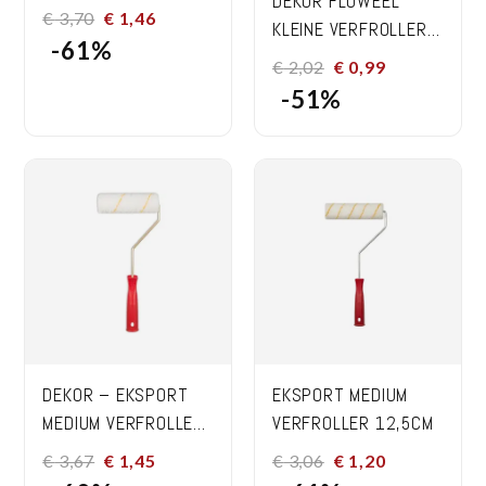
DEKOR FLUWEEL
€
3,70
€
1,46
KLEINE VERFROLLER
-61%
12,5CM
€
2,02
€
0,99
-51%
EKSPORT MEDIUM
DEKOR – EKSPORT
VERFROLLER 12,5CM
MEDIUM VERFROLLER
MET BEUGEL – 20 CM
€
3,06
€
1,20
€
3,67
€
1,45