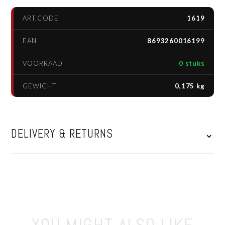
ART.CODE
1619
EAN
8693260016199
VOORRAAD
0 stuks
GEWICHT
0,175 kg
DELIVERY & RETURNS
⌄
YOU MIGHT ALSO LIKE